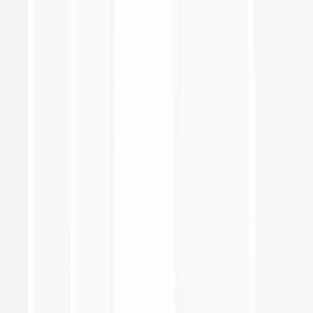
Serie A Enilive
Coppa Italia Frecciarossa
EA Sports FC Supercup
Primavera 1
Coppa Italia Primavera
Supercoppa Primavera
Lega Calcio
Made in Italy
Fantacalcio
Social responsibility
Heritage