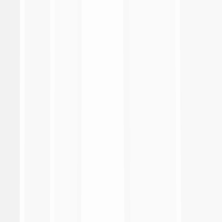
Serie A Enilive
Coppa Italia Frecciarossa
EA Sports FC Supercup
Primavera 1
Coppa Italia Primavera
Supercoppa Primavera
Lega Calcio
Made in Italy
Fantacalcio
Social responsibility
Heritage