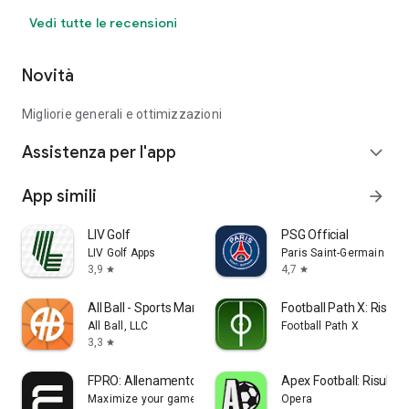
Vedi tutte le recensioni
Novità
Migliorie generali e ottimizzazioni
Assistenza per l'app
expand_more
App simili
arrow_forward
LIV Golf
PSG Official
LIV Golf Apps
Paris Saint-Germain
3,9
4,7
star
star
All Ball - Sports Management
Football Path X: Rise t
All Ball, LLC
Football Path X
3,3
star
FPRO: Allenamento a casa
Apex Football: Risultati 
Maximize your game
Opera