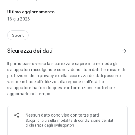
Nuova veste grafica, statistiche, giochi e video imperdibili
• Statistiche aggiornate: dati di squadra e giocatori sempre
disponibili.
Ultimo aggiornamento
• Esperienza personalizzata: scegli la tua squadra del cuore e
16 giu 2026
crea un ambiente su misura.
• Area Games: divertiti con giochi interattivi, widget e sfide
pensate per i tifosi.
Sport
• Area Moments: tutti i migliori video della Serie A, sempre
nuovi e imperdibili.
Sicurezza dei dati
arrow_forward
• Highlights e Stories: rivivi le azioni più emozionanti e scopri il
matchday con contenuti verticali.
Il primo passo verso la sicurezza è capire in che modo gli
• Guess Game – Player of the Match: metti alla prova le tue
sviluppatori raccolgono e condividono i tuoi dati. Le misure di
previsioni.
protezione della privacy e della sicurezza dei dati possono
• Match hub: informazioni di gara chiare e complete,
variare in base all'utilizzo, alla regione e all'età. Lo
ottimizzate per i nuovi dispositivi.
sviluppatore ha fornito queste informazioni e potrebbe
aggiornarle nel tempo.
Progettata per offrirti un’esperienza moderna, coinvolgente
e personalizzata, l’app è il punto di riferimento per chi vuole
vivere la Serie A con contenuti ufficiali e sempre aggiornati.
Nessun dato condiviso con terze parti
Scopri di più
sulla modalità di condivisione dei dati
dichiarata dagli sviluppatori