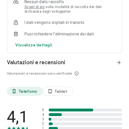
Nessun dato raccolto
Scopri di più
sulla modalità di raccolta dei dati
dichiarata dagli sviluppatori
I dati vengono criptati in transito
Puoi richiedere l'eliminazione dei dati
Visualizza dettagli
Valutazioni e recensioni
arrow_forward
Valutazioni e recensioni sono verificate
info_outline
Telefono
Tablet
phone_android
tablet_android
4,1
5
4
3
2
1