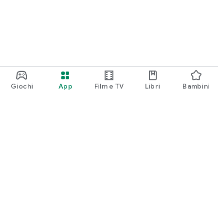
Giochi
App
Film e TV
Libri
Bambini
Google Play
Play Pass
Play Points
Carte regalo