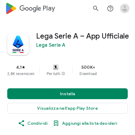
google_logo Play
search
help_outline
Lega Serie A – App Ufficiale
Lega Serie A
4,1
500K+
star
2,8K recensioni
Per tutti
info
Download
Installa
Visualizza nell'app Play Store
Condividi
Aggiungi alla lista desideri